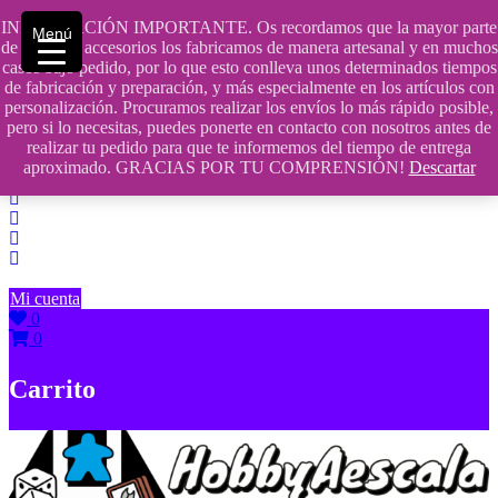
Saltar
INFORMACIÓN IMPORTANTE. Os recordamos que la mayor parte
Menú
contenido
609241475 SOLO DE 10:00 a 14:00
de nuestros accesorios los fabricamos de manera artesanal y en muchos
casos bajo pedido, por lo que esto conlleva unos determinados tiempos
info@hobbyaescala.com
de fabricación y preparación, y más especialmente en los artículos con
personalización. Procuramos realizar los envíos lo más rápido posible,
San Fernando de Henares
pero si lo necesitas, puedes ponerte en contacto con nosotros antes de
realizar tu pedido para que te informemos del tiempo de entrega
10:00 - 14:00
aproximado. GRACIAS POR TU COMPRENSIÓN!
Descartar
Mi cuenta
0
0
Carrito