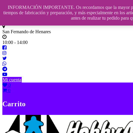
Saltar
INFORMACIÓN IMPORTANTE. Os recordamos que la mayor parte de n
contenido
609241475 SOLO DE 10:00 a 14:00
tiempos de fabricación y preparación, y más especialmente en los artí
antes de realizar tu pedido p
info@hobbyaescala.com
San Fernando de Henares
10:00 - 14:00
Mi cuenta
0
0
Carrito