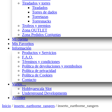
Tiradados y torres
Tiradados
Torres de dados
Torretazas
Torresnacks
Trofeos y premios
Zona OUTLET
Zona Pedidos Conjuntas
Mi cuenta
Mis Favoritos
Información
Productos y Servicios
F.A.Q.
Términos y condiciones
Política de devoluciones y reembolsos
Política de privacidad
Política de Cookies
Contacto
Varios…
Hobbyaescala Slot
Underground Developments
Acceder
Inicio
/
inserto_eartborne_rangers
/ inserto_eartborne_rangers