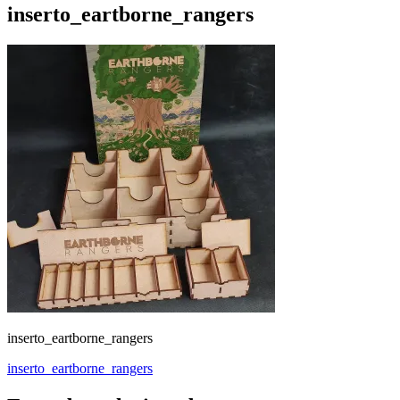
inserto_eartborne_rangers
inserto_eartborne_rangers
Navegación
inserto_eartborne_rangers
de