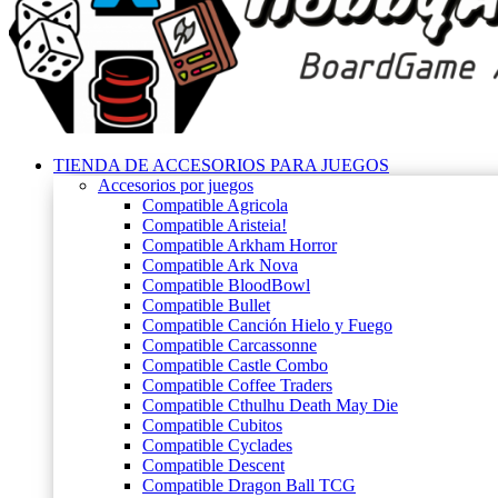
TIENDA DE ACCESORIOS PARA JUEGOS
Accesorios por juegos
Compatible Agricola
Compatible Aristeia!
Compatible Arkham Horror
Compatible Ark Nova
Compatible BloodBowl
Compatible Bullet
Compatible Canción Hielo y Fuego
Compatible Carcassonne
Compatible Castle Combo
Compatible Coffee Traders
Compatible Cthulhu Death May Die
Compatible Cubitos
Compatible Cyclades
Compatible Descent
Compatible Dragon Ball TCG