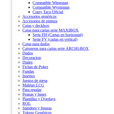
Compatible Wingspan
Compatible Wyrmspan
Crazy Taco Oficial
Accesorios genéricos
Accesorios de pintura
Cajas y deckbox
Cajas para cartas serie MAXIBOX
Serie FH (Cartas en horizontal)
Serie FV (cartas en vertical)
Cajas para dados
Cajoneras para cartas serie ARCHI-BOX
Dados
Decoracion
Diales
Fichas de Poker
Fundas
Insertos
Juegos de mesa
Maletas LCG
Para regalar
Peanas y bases
Plantillas y Overlays
ROL
Standees y figuras
Tokens Genéricos