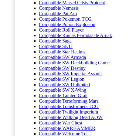
Compatible Marvel Crisis Protocol
Compatible Nemesis
Compatible PanAm
Compatible Pokemon TCG
Compatible Potion Explosion
Compatible Roll Player
Compatible Ruinas Perdidas de Arnak
Compatible Saga
Compatible SETI
Compatible Star Realms
Compatible SW Armada
Compatible SW Deckbuilding Game
Compatible SW Destiny
Compatible SW Imperial Assault
Compatible SW Legion
Compatible SW Unlimited
Compatible SW X-Wing
Compatible Tainted Grail
Compatible Terraforming Mars
Compatible Transformers TCG
Compatible Twilight Imperium
Compatible Walking Dead AOW
Compatible War Chest
Compatible WARHAMMER
Compatible Welcome To…