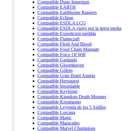
Compatible Dune Imperium
Compatible EARTH
Compatible Earthborne Rangers
Compatible Eclipse
Compatible ESDLA LCG
Compatible ESDLA viajes por la tierra media
Compatible Expedicion perdida
Compatible Flamecraft
Compatible Flesh And Blood
Compatible Food Chain Magnate
Compatible Force Of Will
Compatible Gaslands
Compatible Gloomhaven
Compatible Gólem
Compatible Gran Hotel Austria
Compatible Heroquest
Compatible Insondable
Compatible Keyforge
Compatible Kingdom Death Monster
Compatible Krosmaster
Compatible Leyenda de los 5 Anillos
Compatible Lorcana
Compatible Magic
Compatible Maracaibo
Compatible Marvel Champions