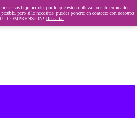
 casos bajo pedido, por lo que esto conlleva unos determinados
posible, pero si lo necesitas, puedes ponerte en contacto con nosotros
S POR TU COMPRENSIÓN!
Descartar