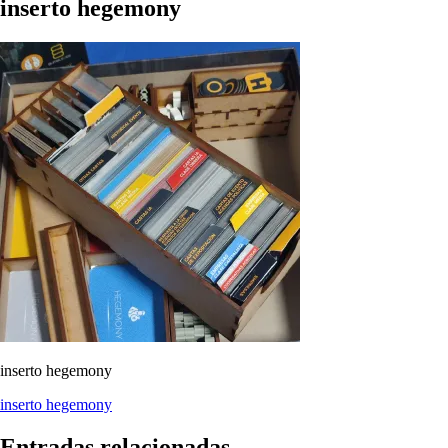
inserto hegemony
inserto hegemony
Navegación
inserto hegemony
de
Entradas relacionadas