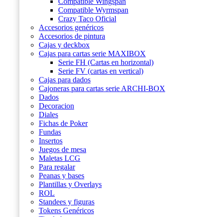
Compatible Wingspan
Compatible Wyrmspan
Crazy Taco Oficial
Accesorios genéricos
Accesorios de pintura
Cajas y deckbox
Cajas para cartas serie MAXIBOX
Serie FH (Cartas en horizontal)
Serie FV (cartas en vertical)
Cajas para dados
Cajoneras para cartas serie ARCHI-BOX
Dados
Decoracion
Diales
Fichas de Poker
Fundas
Insertos
Juegos de mesa
Maletas LCG
Para regalar
Peanas y bases
Plantillas y Overlays
ROL
Standees y figuras
Tokens Genéricos