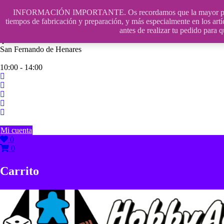
Saltar
INFORMACIÓN IMPORTANTE. Os recordamos que la mayor parte de n
contenido
609241475 SOLO DE 10:00 a 14:00
tiempos de fabricación y preparación, y más especialmente en los artí
antes de realizar tu pedido p
info@hobbyaescala.com
San Fernando de Henares
10:00 - 14:00
Mi cuenta
0
0
Carrito