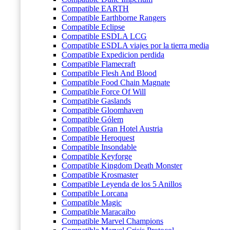
Compatible EARTH
Compatible Earthborne Rangers
Compatible Eclipse
Compatible ESDLA LCG
Compatible ESDLA viajes por la tierra media
Compatible Expedicion perdida
Compatible Flamecraft
Compatible Flesh And Blood
Compatible Food Chain Magnate
Compatible Force Of Will
Compatible Gaslands
Compatible Gloomhaven
Compatible Gólem
Compatible Gran Hotel Austria
Compatible Heroquest
Compatible Insondable
Compatible Keyforge
Compatible Kingdom Death Monster
Compatible Krosmaster
Compatible Leyenda de los 5 Anillos
Compatible Lorcana
Compatible Magic
Compatible Maracaibo
Compatible Marvel Champions