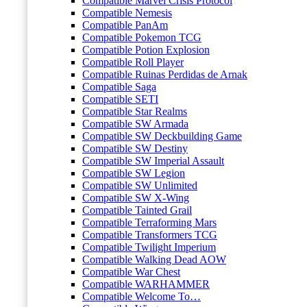
Compatible Marvel Crisis Protocol
Compatible Nemesis
Compatible PanAm
Compatible Pokemon TCG
Compatible Potion Explosion
Compatible Roll Player
Compatible Ruinas Perdidas de Arnak
Compatible Saga
Compatible SETI
Compatible Star Realms
Compatible SW Armada
Compatible SW Deckbuilding Game
Compatible SW Destiny
Compatible SW Imperial Assault
Compatible SW Legion
Compatible SW Unlimited
Compatible SW X-Wing
Compatible Tainted Grail
Compatible Terraforming Mars
Compatible Transformers TCG
Compatible Twilight Imperium
Compatible Walking Dead AOW
Compatible War Chest
Compatible WARHAMMER
Compatible Welcome To…