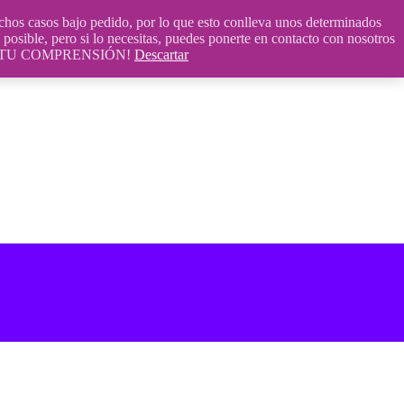
 casos bajo pedido, por lo que esto conlleva unos determinados
posible, pero si lo necesitas, puedes ponerte en contacto con nosotros
S POR TU COMPRENSIÓN!
Descartar