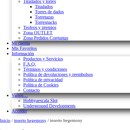
Tiradados y torres
Tiradados
Torres de dados
Torretazas
Torresnacks
Trofeos y premios
Zona OUTLET
Zona Pedidos Conjuntas
Mi cuenta
Mis Favoritos
Información
Productos y Servicios
F.A.Q.
Términos y condiciones
Política de devoluciones y reembolsos
Política de privacidad
Política de Cookies
Contacto
Varios…
Hobbyaescala Slot
Underground Developments
Acceder
Inicio
/
inserto hegemony
/ inserto hegemony