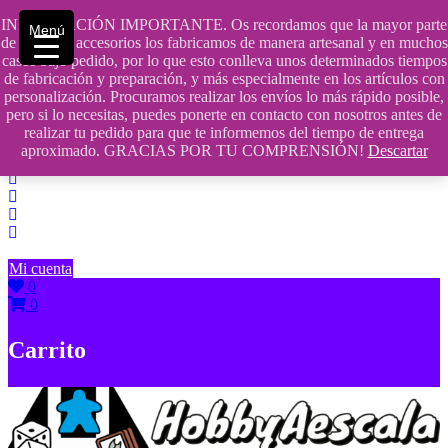
Saltar
INFORMACIÓN IMPORTANTE. Os recordamos que la mayor parte
Menú
contenido
609241475 SOLO DE 10:00 a 14:00
de nuestros accesorios los fabricamos de manera artesanal y en muchos
casos bajo pedido, por lo que esto conlleva unos determinados tiempos
info@hobbyaescala.com
de fabricación y preparación, y más especialmente en los artículos con
personalización. Procuramos realizar los envíos lo más rápido posible,
San Fernando de Henares
pero si lo necesitas, puedes ponerte en contacto con nosotros antes de
realizar tu pedido para que te informemos del tiempo de entrega
10:00 - 14:00
aproximado. GRACIAS POR TU COMPRENSIÓN!
Descartar
Mi cuenta
0
0
Carrito