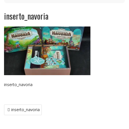
inserto_navoria
inserto_navoria
Navegación
inserto_navoria
de
entradas