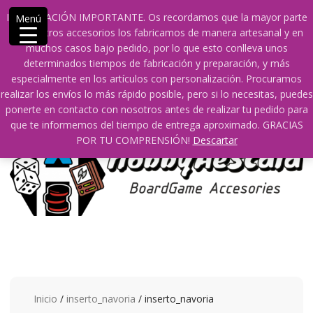
Saltar
609241475 SOLO DE 10:00 a 14:00
info@hobbyaescala.com
INFORMACIÓN IMPORTANTE. Os recordamos que la mayor parte
Menú
contenido
San Fernando de Henares
10:00 - 14:00
de nuestros accesorios los fabricamos de manera artesanal y en
muchos casos bajo pedido, por lo que esto conlleva unos
Mi cuenta
determinados tiempos de fabricación y preparación, y más
especialmente en los artículos con personalización. Procuramos
realizar los envíos lo más rápido posible, pero si lo necesitas, puedes
0
0
ponerte en contacto con nosotros antes de realizar tu pedido para
que te informemos del tiempo de entrega aproximado. GRACIAS
POR TU COMPRENSIÓN!
Descartar
Inicio
/
inserto_navoria
/ inserto_navoria