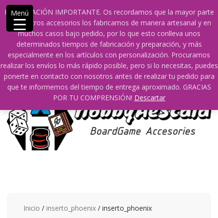
Saltar
609241475 SOLO DE 10:00 a 14:00
info@hobbyaescala.com
INFORMACIÓN IMPORTANTE. Os recordamos que la mayor parte
Menú
contenido
San Fernando de Henares
10:00 - 14:00
de nuestros accesorios los fabricamos de manera artesanal y en
muchos casos bajo pedido, por lo que esto conlleva unos
Mi cuenta
determinados tiempos de fabricación y preparación, y más
especialmente en los artículos con personalización. Procuramos
realizar los envíos lo más rápido posible, pero si lo necesitas, puedes
0
0
ponerte en contacto con nosotros antes de realizar tu pedido para
que te informemos del tiempo de entrega aproximado. GRACIAS
POR TU COMPRENSIÓN!
Descartar
Inicio
/
inserto_phoenix
/ inserto_phoenix