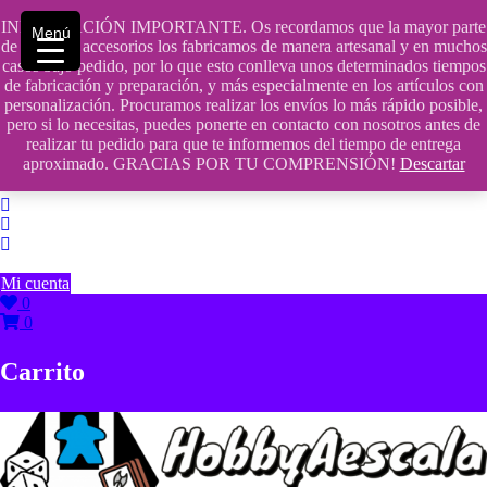
Saltar
INFORMACIÓN IMPORTANTE. Os recordamos que la mayor parte
contenido
609241475 SOLO DE 10:00 a 14:00
Menú
de nuestros accesorios los fabricamos de manera artesanal y en muchos
casos bajo pedido, por lo que esto conlleva unos determinados tiempos
info@hobbyaescala.com
de fabricación y preparación, y más especialmente en los artículos con
personalización. Procuramos realizar los envíos lo más rápido posible,
San Fernando de Henares
pero si lo necesitas, puedes ponerte en contacto con nosotros antes de
realizar tu pedido para que te informemos del tiempo de entrega
10:00 - 14:00
aproximado. GRACIAS POR TU COMPRENSIÓN!
Descartar
Mi cuenta
0
0
Carrito