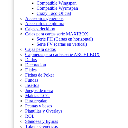
Compatible Wingspan
Compatible Wyrmspan
Crazy Taco Oficial
Accesorios genéricos
Accesorios de pintura
Cajas y deckbox
Cajas para cartas serie MAXIBOX
Serie FH (Cartas en horizontal)
Serie FV (cartas en vertical)
Cajas para dados
Cajoneras para cartas serie ARCHI-BOX
Dados
Decoracion
Diales
Fichas de Poker
Fundas
Insertos
Juegos de mesa
Maletas LCG
Para regalar
Peanas y bases
Plantillas y Overlays
ROL
Standees y figuras
Tokens Genéricos