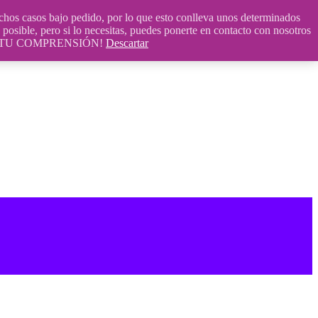
 casos bajo pedido, por lo que esto conlleva unos determinados
posible, pero si lo necesitas, puedes ponerte en contacto con nosotros
S POR TU COMPRENSIÓN!
Descartar