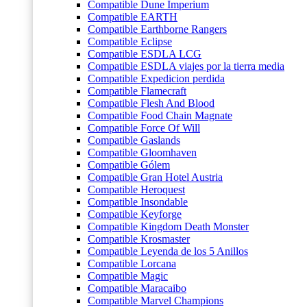
Compatible Dune Imperium
Compatible EARTH
Compatible Earthborne Rangers
Compatible Eclipse
Compatible ESDLA LCG
Compatible ESDLA viajes por la tierra media
Compatible Expedicion perdida
Compatible Flamecraft
Compatible Flesh And Blood
Compatible Food Chain Magnate
Compatible Force Of Will
Compatible Gaslands
Compatible Gloomhaven
Compatible Gólem
Compatible Gran Hotel Austria
Compatible Heroquest
Compatible Insondable
Compatible Keyforge
Compatible Kingdom Death Monster
Compatible Krosmaster
Compatible Leyenda de los 5 Anillos
Compatible Lorcana
Compatible Magic
Compatible Maracaibo
Compatible Marvel Champions