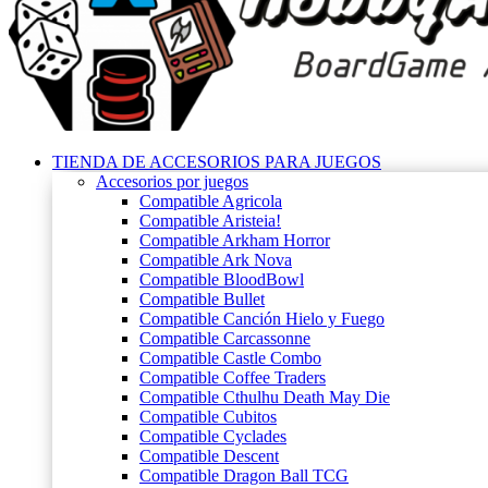
TIENDA DE ACCESORIOS PARA JUEGOS
Accesorios por juegos
Compatible Agricola
Compatible Aristeia!
Compatible Arkham Horror
Compatible Ark Nova
Compatible BloodBowl
Compatible Bullet
Compatible Canción Hielo y Fuego
Compatible Carcassonne
Compatible Castle Combo
Compatible Coffee Traders
Compatible Cthulhu Death May Die
Compatible Cubitos
Compatible Cyclades
Compatible Descent
Compatible Dragon Ball TCG