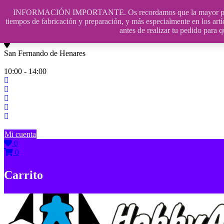
Saltar
INFORMACIÓN IMPORTANTE. Os recordamos que la mayor parte de n
contenido
609241475 SOLO DE 10:00 a 14:00
tiempos de fabricación y preparación, y más especialmente en los artí
antes de realizar tu pedido p
info@hobbyaescala.com
San Fernando de Henares
10:00 - 14:00
Mi cuenta
0
0
Carrito