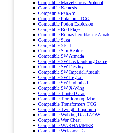
Compatible Marvel Crisis Protocol
Compatible Nemesis
Compatible PanAm
Compatible Pokemon TCG
Compatible Potion Explosion
Compatible Roll Player
Compatible Ruinas Perdidas de Arnak
Compatible Saga
Compatible SETI
Compatible Star Realms
Compatible SW Armada
Compatible SW Deckbuilding Game
Compatible SW Destiny
Compatible SW Imperial Assault
Compatible SW Legion
Compatible SW Unlimited
Compatible SW X-Wing
Compatible Tainted Grail
Compatible Terraforming Mars
Compatible Transformers TCG
Compatible Twilight Imperium
Compatible Walking Dead AOW
Compatible War Chest
Compatible WARHAMMER
Compatible Welcome To…