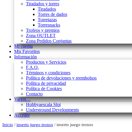
Tiradados y torres
Tiradados
Torres de dados
Torretazas
Torresnacks
Trofeos y premios
Zona OUTLET
Zona Pedidos Conjuntas
Mi cuenta
Mis Favoritos
Información
Productos y Servicios
F.A.Q.
Términos y condiciones
Política de devoluciones y reembolsos
Política de privacidad
Política de Cookies
Contacto
Varios…
Hobbyaescala Slot
Underground Developments
Acceder
Inicio
/
inserto juego tronos
/ inserto juego tronos