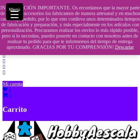
Saltar
INFORMACIÓN IMPORTANTE. Os recordamos que la mayor parte
Menú
contenido
609241475 SOLO DE 10:00 a 14:00
de nuestros accesorios los fabricamos de manera artesanal y en muchos
casos bajo pedido, por lo que esto conlleva unos determinados tiempos
info@hobbyaescala.com
de fabricación y preparación, y más especialmente en los artículos con
personalización. Procuramos realizar los envíos lo más rápido posible,
San Fernando de Henares
pero si lo necesitas, puedes ponerte en contacto con nosotros antes de
realizar tu pedido para que te informemos del tiempo de entrega
10:00 - 14:00
aproximado. GRACIAS POR TU COMPRENSIÓN!
Descartar
Mi cuenta
0
0
Carrito