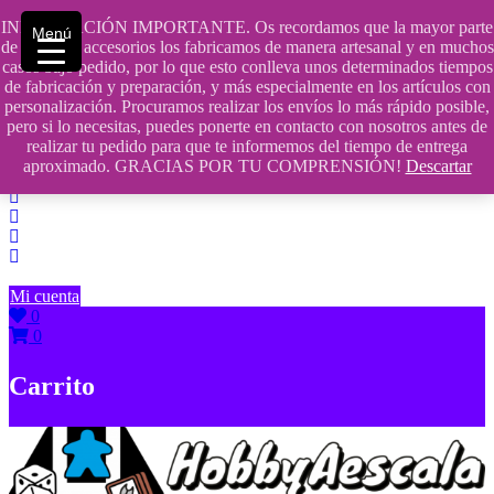
Saltar
INFORMACIÓN IMPORTANTE. Os recordamos que la mayor parte
Menú
contenido
609241475 SOLO DE 10:00 a 14:00
de nuestros accesorios los fabricamos de manera artesanal y en muchos
casos bajo pedido, por lo que esto conlleva unos determinados tiempos
info@hobbyaescala.com
de fabricación y preparación, y más especialmente en los artículos con
personalización. Procuramos realizar los envíos lo más rápido posible,
San Fernando de Henares
pero si lo necesitas, puedes ponerte en contacto con nosotros antes de
realizar tu pedido para que te informemos del tiempo de entrega
10:00 - 14:00
aproximado. GRACIAS POR TU COMPRENSIÓN!
Descartar
Mi cuenta
0
0
Carrito