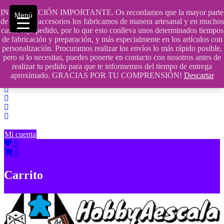
Saltar
INFORMACIÓN IMPORTANTE. Os recordamos que la mayor parte
Menú
contenido
609241475 SOLO DE 10:00 a 14:00
de nuestros accesorios los fabricamos de manera artesanal y en muchos
casos bajo pedido, por lo que esto conlleva unos determinados tiempos
info@hobbyaescala.com
de fabricación y preparación, y más especialmente en los artículos con
personalización. Procuramos realizar los envíos lo más rápido posible,
San Fernando de Henares
pero si lo necesitas, puedes ponerte en contacto con nosotros antes de
realizar tu pedido para que te informemos del tiempo de entrega
10:00 - 14:00
aproximado. GRACIAS POR TU COMPRENSIÓN!
Descartar
Mi cuenta
0
0
Carrito