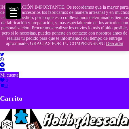
Saltar
INFORMACIÓN IMPORTANTE. Os recordamos que la mayor parte
contenido
609241475 SOLO DE 10:00 a 14:00
Menú
de nuestros accesorios los fabricamos de manera artesanal y en muchos
casos bajo pedido, por lo que esto conlleva unos determinados tiempos
info@hobbyaescala.com
de fabricación y preparación, y más especialmente en los artículos con
personalización. Procuramos realizar los envíos lo más rápido posible,
San Fernando de Henares
pero si lo necesitas, puedes ponerte en contacto con nosotros antes de
realizar tu pedido para que te informemos del tiempo de entrega
10:00 - 14:00
aproximado. GRACIAS POR TU COMPRENSIÓN!
Descartar
Mi cuenta
0
0
Carrito