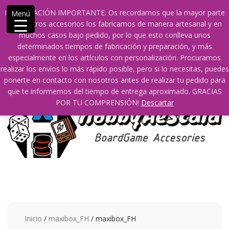
Saltar
609241475 SOLO DE 10:00 a 14:00
info@hobbyaescala.com
INFORMACIÓN IMPORTANTE. Os recordamos que la mayor parte
Menú
contenido
San Fernando de Henares
10:00 - 14:00
de nuestros accesorios los fabricamos de manera artesanal y en
muchos casos bajo pedido, por lo que esto conlleva unos
Mi cuenta
determinados tiempos de fabricación y preparación, y más
especialmente en los artículos con personalización. Procuramos
realizar los envíos lo más rápido posible, pero si lo necesitas, puedes
0
0
ponerte en contacto con nosotros antes de realizar tu pedido para
que te informemos del tiempo de entrega aproximado. GRACIAS
POR TU COMPRENSIÓN!
Descartar
Inicio
/
maxibox_FH
/ maxibox_FH