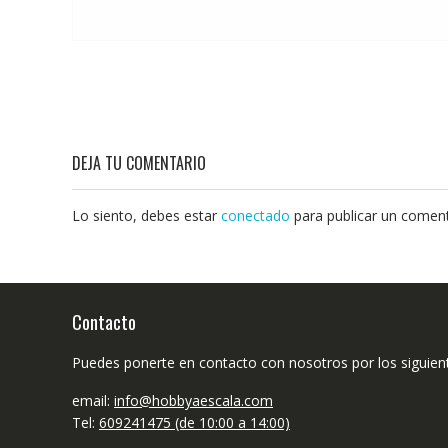
DEJA TU COMENTARIO
Lo siento, debes estar
conectado
para publicar un coment
Contacto
Puedes ponerte en contacto con nosotros por los siguien
email:
info@hobbyaescala.com
Tel:
609241475 (de 10:00 a 14:00)