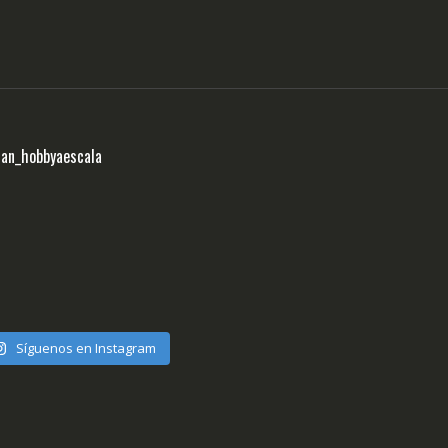
ran_hobbyaescala
Síguenos en Instagram