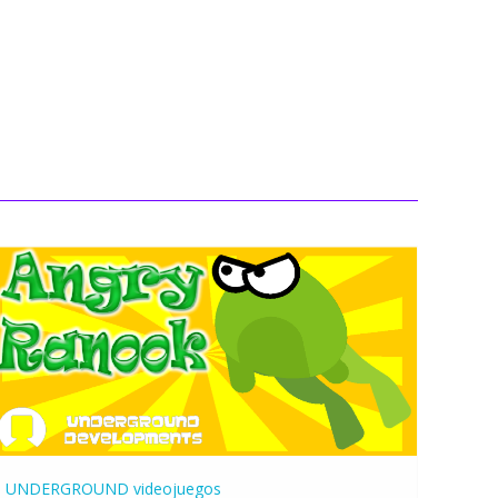
UNDERGROUND
videojuegos