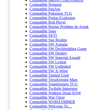
Compatible Marvel Crisis Protocol
Compatible Nemesis
Compatible PanAm
Compatible Pokemon TCG
Compatible Potion Explosion
Compatible Roll Player
Compatible Ruinas Perdidas de Arnak
Compatible Saga
Compatible SETI
Compatible Star Realms
Compatible SW Armada
Compatible SW Deckbuilding Game
Compatible SW Destiny
Compatible SW Imperial Assault
Compatible SW Legion
Compatible SW Unlimited
Compatible SW X-Wing
Compatible Tainted Grail
Compatible Terraforming Mars
Compatible Transformers TCG
Compatible Twilight Imperium
Compatible Walking Dead AOW
Compatible War Chest
Compatible WARHAMMER
Compatible Welcome To…