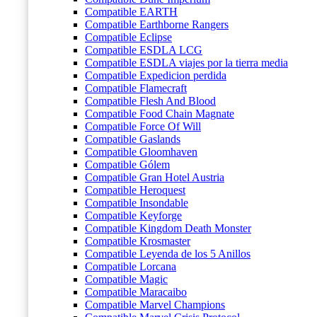
Compatible EARTH
Compatible Earthborne Rangers
Compatible Eclipse
Compatible ESDLA LCG
Compatible ESDLA viajes por la tierra media
Compatible Expedicion perdida
Compatible Flamecraft
Compatible Flesh And Blood
Compatible Food Chain Magnate
Compatible Force Of Will
Compatible Gaslands
Compatible Gloomhaven
Compatible Gólem
Compatible Gran Hotel Austria
Compatible Heroquest
Compatible Insondable
Compatible Keyforge
Compatible Kingdom Death Monster
Compatible Krosmaster
Compatible Leyenda de los 5 Anillos
Compatible Lorcana
Compatible Magic
Compatible Maracaibo
Compatible Marvel Champions