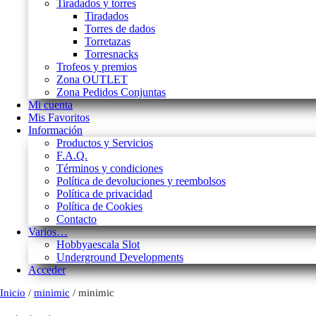
Tiradados y torres
Tiradados
Torres de dados
Torretazas
Torresnacks
Trofeos y premios
Zona OUTLET
Zona Pedidos Conjuntas
Mi cuenta
Mis Favoritos
Información
Productos y Servicios
F.A.Q.
Términos y condiciones
Política de devoluciones y reembolsos
Política de privacidad
Política de Cookies
Contacto
Varios…
Hobbyaescala Slot
Underground Developments
Acceder
Inicio
/
minimic
/ minimic