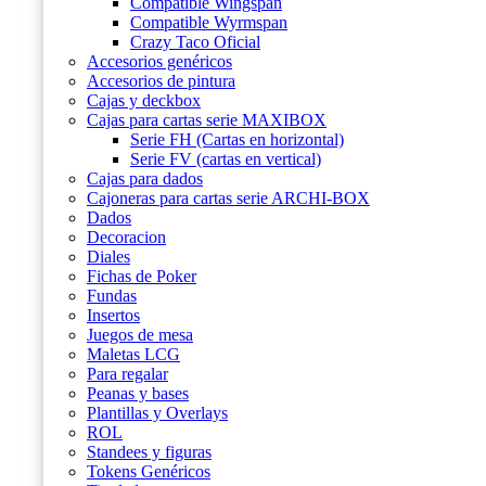
Compatible Wingspan
Compatible Wyrmspan
Crazy Taco Oficial
Accesorios genéricos
Accesorios de pintura
Cajas y deckbox
Cajas para cartas serie MAXIBOX
Serie FH (Cartas en horizontal)
Serie FV (cartas en vertical)
Cajas para dados
Cajoneras para cartas serie ARCHI-BOX
Dados
Decoracion
Diales
Fichas de Poker
Fundas
Insertos
Juegos de mesa
Maletas LCG
Para regalar
Peanas y bases
Plantillas y Overlays
ROL
Standees y figuras
Tokens Genéricos