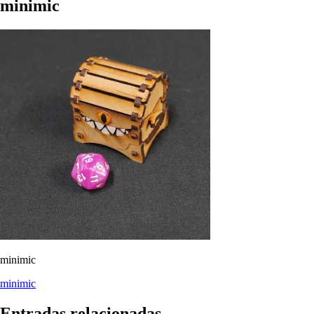
minimic
minimic
Navegación
minimic
de
Entradas relacionadas