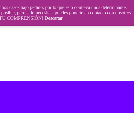
 casos bajo pedido, por lo que esto conlleva unos determinados
posible, pero si lo necesitas, puedes ponerte en contacto con nosotros
S POR TU COMPRENSIÓN!
Descartar