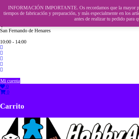
Saltar
INFORMACIÓN IMPORTANTE. Os recordamos que la mayor parte de n
contenido
609241475 SOLO DE 10:00 a 14:00
tiempos de fabricación y preparación, y más especialmente en los artí
antes de realizar tu pedido p
info@hobbyaescala.com
San Fernando de Henares
10:00 - 14:00
Mi cuenta
0
0
Carrito