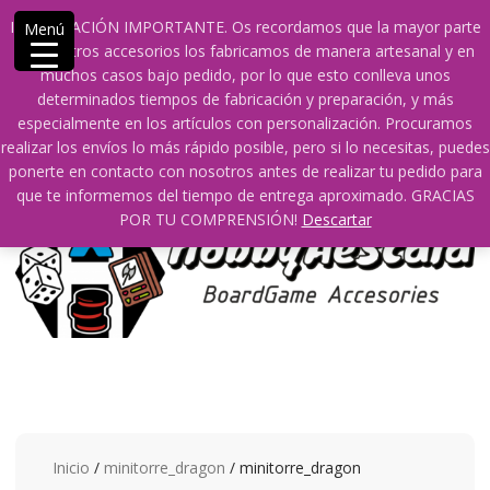
Saltar
609241475 SOLO DE 10:00 a 14:00
info@hobbyaescala.com
INFORMACIÓN IMPORTANTE. Os recordamos que la mayor parte
Menú
contenido
San Fernando de Henares
10:00 - 14:00
de nuestros accesorios los fabricamos de manera artesanal y en
muchos casos bajo pedido, por lo que esto conlleva unos
Mi cuenta
determinados tiempos de fabricación y preparación, y más
especialmente en los artículos con personalización. Procuramos
realizar los envíos lo más rápido posible, pero si lo necesitas, puedes
0
0
ponerte en contacto con nosotros antes de realizar tu pedido para
que te informemos del tiempo de entrega aproximado. GRACIAS
POR TU COMPRENSIÓN!
Descartar
Inicio
/
minitorre_dragon
/ minitorre_dragon