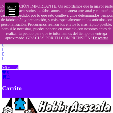
Saltar
INFORMACIÓN IMPORTANTE. Os recordamos que la mayor parte
Menú
contenido
609241475 SOLO DE 10:00 a 14:00
de nuestros accesorios los fabricamos de manera artesanal y en muchos
casos bajo pedido, por lo que esto conlleva unos determinados tiempos
info@hobbyaescala.com
de fabricación y preparación, y más especialmente en los artículos con
personalización. Procuramos realizar los envíos lo más rápido posible,
San Fernando de Henares
pero si lo necesitas, puedes ponerte en contacto con nosotros antes de
realizar tu pedido para que te informemos del tiempo de entrega
10:00 - 14:00
aproximado. GRACIAS POR TU COMPRENSIÓN!
Descartar
Mi cuenta
0
0
Carrito