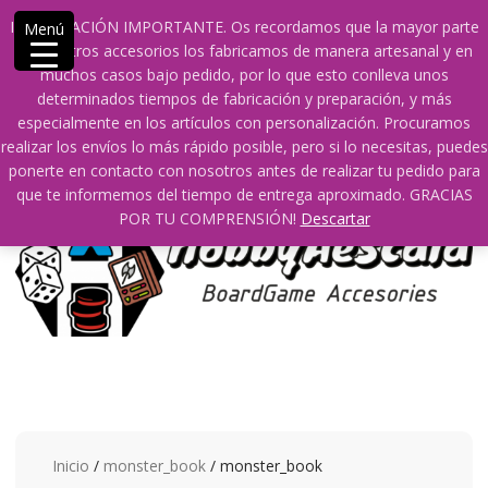
Saltar
609241475 SOLO DE 10:00 a 14:00
info@hobbyaescala.com
INFORMACIÓN IMPORTANTE. Os recordamos que la mayor parte
Menú
contenido
San Fernando de Henares
10:00 - 14:00
de nuestros accesorios los fabricamos de manera artesanal y en
muchos casos bajo pedido, por lo que esto conlleva unos
Mi cuenta
determinados tiempos de fabricación y preparación, y más
especialmente en los artículos con personalización. Procuramos
realizar los envíos lo más rápido posible, pero si lo necesitas, puedes
0
0
ponerte en contacto con nosotros antes de realizar tu pedido para
que te informemos del tiempo de entrega aproximado. GRACIAS
POR TU COMPRENSIÓN!
Descartar
Inicio
/
monster_book
/ monster_book