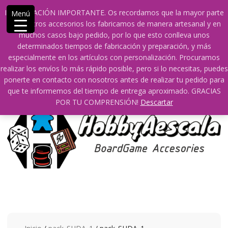
Saltar
609241475 SOLO DE 10:00 a 14:00
INFORMACIÓN IMPORTANTE. Os recordamos que la mayor parte
Menú
contenido
info@hobbyaescala.com
San Fernando de Henares
de nuestros accesorios los fabricamos de manera artesanal y en
10:00 - 14:00
muchos casos bajo pedido, por lo que esto conlleva unos
determinados tiempos de fabricación y preparación, y más
Mi cuenta
especialmente en los artículos con personalización. Procuramos
realizar los envíos lo más rápido posible, pero si lo necesitas, puedes
ponerte en contacto con nosotros antes de realizar tu pedido para
0
0
que te informemos del tiempo de entrega aproximado. GRACIAS
POR TU COMPRENSIÓN!
Descartar