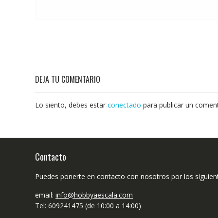
DEJA TU COMENTARIO
Lo siento, debes estar
conectado
para publicar un coment
Contacto
Puedes ponerte en contacto con nosotros por los siguien
email:
info@hobbyaescala.com
Tel:
609241475 (de 10:00 a 14:00)