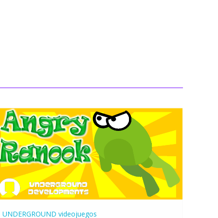
UNDERGROUND
videojuegos