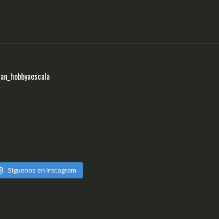
ran_hobbyaescala
Síguenos en Instagram