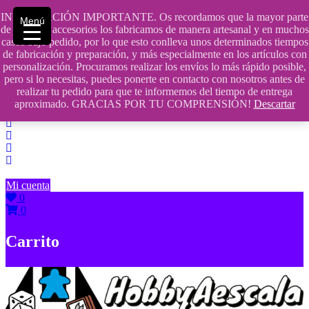
Saltar
INFORMACIÓN IMPORTANTE. Os recordamos que la mayor parte
Menú
contenido
609241475 SOLO DE 10:00 a 14:00
de nuestros accesorios los fabricamos de manera artesanal y en muchos
casos bajo pedido, por lo que esto conlleva unos determinados tiempos
info@hobbyaescala.com
de fabricación y preparación, y más especialmente en los artículos con
personalización. Procuramos realizar los envíos lo más rápido posible,
San Fernando de Henares
pero si lo necesitas, puedes ponerte en contacto con nosotros antes de
realizar tu pedido para que te informemos del tiempo de entrega
10:00 - 14:00
aproximado. GRACIAS POR TU COMPRENSIÓN!
Descartar
Mi cuenta
0
0
Carrito