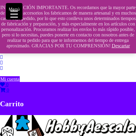
Saltar
INFORMACIÓN IMPORTANTE. Os recordamos que la mayor parte
contenido
609241475 SOLO DE 10:00 a 14:00
Menú
de nuestros accesorios los fabricamos de manera artesanal y en muchos
casos bajo pedido, por lo que esto conlleva unos determinados tiempos
info@hobbyaescala.com
de fabricación y preparación, y más especialmente en los artículos con
personalización. Procuramos realizar los envíos lo más rápido posible,
San Fernando de Henares
pero si lo necesitas, puedes ponerte en contacto con nosotros antes de
realizar tu pedido para que te informemos del tiempo de entrega
10:00 - 14:00
aproximado. GRACIAS POR TU COMPRENSIÓN!
Descartar
Mi cuenta
0
0
Carrito