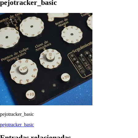
pejotracker_basic
pejotracker_basic
Navegación
pejotracker_basic
de
Entradas relacionadas