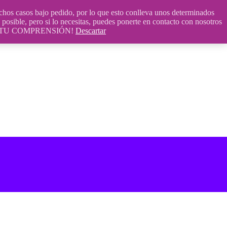
 casos bajo pedido, por lo que esto conlleva unos determinados
posible, pero si lo necesitas, puedes ponerte en contacto con nosotros
S POR TU COMPRENSIÓN!
Descartar