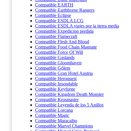
Compatible EARTH
Compatible Earthborne Rangers
Compatible Eclipse
Compatible ESDLA LCG
Compatible ESDLA viajes por la tierra media
Compatible Expedicion perdida
Compatible Flamecraft
Compatible Flesh And Blood
Compatible Food Chain Magnate
Compatible Force Of Will
Compatible Gaslands
Compatible Gloomhaven
Compatible Gólem
Compatible Gran Hotel Austria
Compatible Heroquest
Compatible Insondable
Compatible Keyforge
Compatible Kingdom Death Monster
Compatible Krosmaster
Compatible Leyenda de los 5 Anillos
Compatible Lorcana
Compatible Magic
Compatible Maracaibo
Compatible Marvel Champions