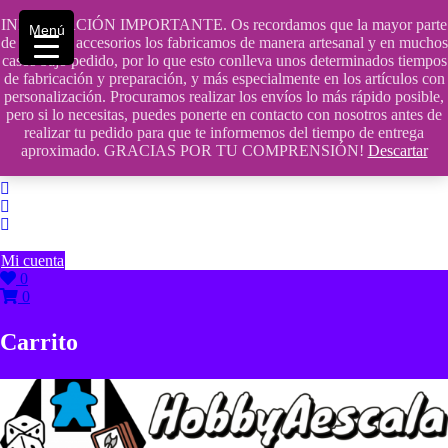
Saltar
INFORMACIÓN IMPORTANTE. Os recordamos que la mayor parte
contenido
609241475 SOLO DE 10:00 a 14:00
Menú
de nuestros accesorios los fabricamos de manera artesanal y en muchos
casos bajo pedido, por lo que esto conlleva unos determinados tiempos
info@hobbyaescala.com
de fabricación y preparación, y más especialmente en los artículos con
personalización. Procuramos realizar los envíos lo más rápido posible,
San Fernando de Henares
pero si lo necesitas, puedes ponerte en contacto con nosotros antes de
realizar tu pedido para que te informemos del tiempo de entrega
10:00 - 14:00
aproximado. GRACIAS POR TU COMPRENSIÓN!
Descartar
Mi cuenta
0
0
Carrito