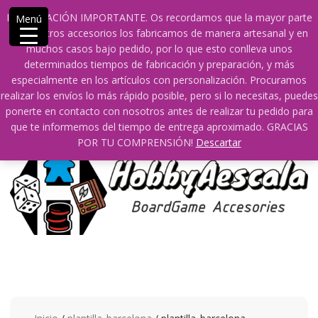
Saltar
609241475 SOLO DE 10:00 a 14:00
INFORMACIÓN IMPORTANTE. Os recordamos que la mayor parte
Menú
contenido
info@hobbyaescala.com
San Fernando de Henares
de nuestros accesorios los fabricamos de manera artesanal y en
10:00 - 14:00
muchos casos bajo pedido, por lo que esto conlleva unos
determinados tiempos de fabricación y preparación, y más
Mi cuenta
especialmente en los artículos con personalización. Procuramos
realizar los envíos lo más rápido posible, pero si lo necesitas, puedes
ponerte en contacto con nosotros antes de realizar tu pedido para
0
0
que te informemos del tiempo de entrega aproximado. GRACIAS
POR TU COMPRENSIÓN!
Descartar