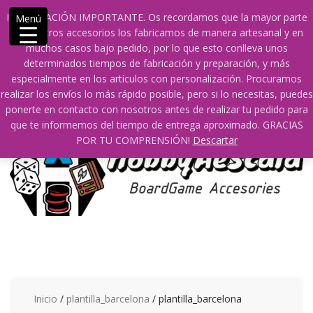
Saltar
609241475 SOLO DE 10:00 a 14:00
info@hobbyaescala.com
INFORMACIÓN IMPORTANTE. Os recordamos que la mayor parte
Menú
contenido
San Fernando de Henares
10:00 - 14:00
de nuestros accesorios los fabricamos de manera artesanal y en
muchos casos bajo pedido, por lo que esto conlleva unos
Mi cuenta
determinados tiempos de fabricación y preparación, y más
especialmente en los artículos con personalización. Procuramos
realizar los envíos lo más rápido posible, pero si lo necesitas, puedes
0
0
ponerte en contacto con nosotros antes de realizar tu pedido para
que te informemos del tiempo de entrega aproximado. GRACIAS
POR TU COMPRENSIÓN!
Descartar
Inicio
/
plantilla_barcelona
/ plantilla_barcelona