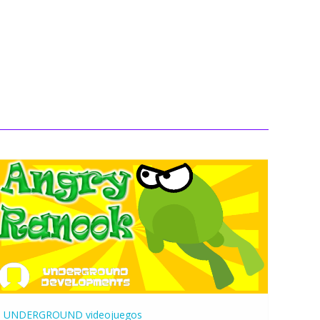
UNDERGROUND
videojuegos