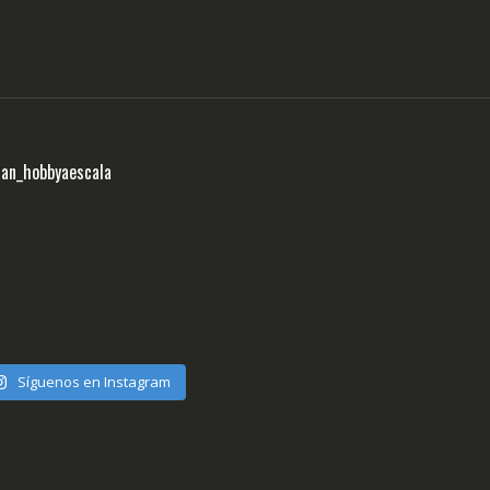
ran_hobbyaescala
Síguenos en Instagram