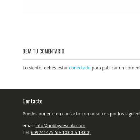
DEJA TU COMENTARIO
Lo siento, debes estar
conectado
para publicar un coment
Contacto
Puedes ponerte en contacto con nosotros por los siguien
email:
info@hobbyaescala.com
Tel:
609241475 (de 10:00 a 14:00)