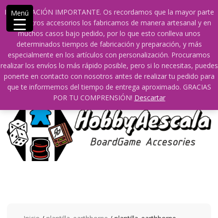
Saltar
609241475 SOLO DE 10:00 a 14:00
INFORMACIÓN IMPORTANTE. Os recordamos que la mayor parte
Menú
contenido
info@hobbyaescala.com
San Fernando de Henares
de nuestros accesorios los fabricamos de manera artesanal y en
10:00 - 14:00
muchos casos bajo pedido, por lo que esto conlleva unos
determinados tiempos de fabricación y preparación, y más
Mi cuenta
especialmente en los artículos con personalización. Procuramos
realizar los envíos lo más rápido posible, pero si lo necesitas, puedes
ponerte en contacto con nosotros antes de realizar tu pedido para
0
0
que te informemos del tiempo de entrega aproximado. GRACIAS
POR TU COMPRENSIÓN!
Descartar