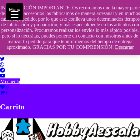
Saltar
INFORMACIÓN IMPORTANTE. Os recordamos que la mayor parte
contenido
609241475 SOLO DE 10:00 a 14:00
Menú
de nuestros accesorios los fabricamos de manera artesanal y en muchos
casos bajo pedido, por lo que esto conlleva unos determinados tiempos
info@hobbyaescala.com
de fabricación y preparación, y más especialmente en los artículos con
personalización. Procuramos realizar los envíos lo más rápido posible,
San Fernando de Henares
pero si lo necesitas, puedes ponerte en contacto con nosotros antes de
realizar tu pedido para que te informemos del tiempo de entrega
10:00 - 14:00
aproximado. GRACIAS POR TU COMPRENSIÓN!
Descartar
Mi cuenta
0
0
Carrito