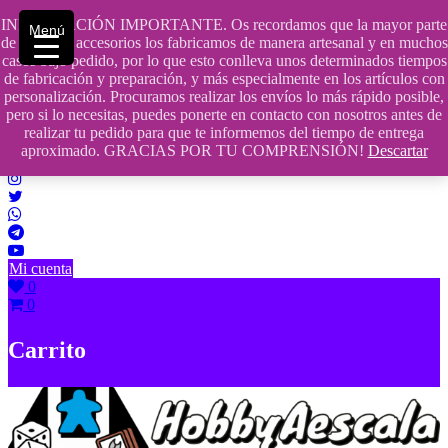
Saltar
INFORMACIÓN IMPORTANTE. Os recordamos que la mayor parte
Menú
contenido
609241475 SOLO DE 10:00 a 14:00
de nuestros accesorios los fabricamos de manera artesanal y en muchos
casos bajo pedido, por lo que esto conlleva unos determinados tiempos
info@hobbyaescala.com
de fabricación y preparación, y más especialmente en los artículos con
personalización. Procuramos realizar los envíos lo más rápido posible,
San Fernando de Henares
pero si lo necesitas, puedes ponerte en contacto con nosotros antes de
realizar tu pedido para que te informemos del tiempo de entrega
10:00 - 14:00
aproximado. GRACIAS POR TU COMPRENSIÓN!
Descartar
Mi cuenta
0
0
Carrito