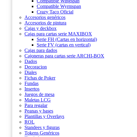
Compatible Wingspan
Compatible Wyrmspan
Crazy Taco Oficial
Accesorios genéricos
Accesorios de pintura
Cajas y deckbox
Cajas para cartas serie MAXIBOX
Serie FH (Cartas en horizontal)
Serie FV (cartas en vertical)
Cajas para dados
Cajoneras para cartas serie ARCHI-BOX
Dados
Decoracion
Diales
Fichas de Poker
Fundas
Insertos
Juegos de mesa
Maletas LCG
Para regalar
Peanas y bases
Plantillas y Overlays
ROL
Standees y figuras
Tokens Genéricos