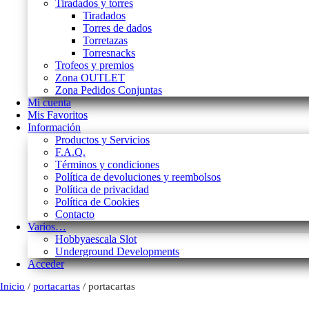
Tiradados y torres
Tiradados
Torres de dados
Torretazas
Torresnacks
Trofeos y premios
Zona OUTLET
Zona Pedidos Conjuntas
Mi cuenta
Mis Favoritos
Información
Productos y Servicios
F.A.Q.
Términos y condiciones
Política de devoluciones y reembolsos
Política de privacidad
Política de Cookies
Contacto
Varios…
Hobbyaescala Slot
Underground Developments
Acceder
Inicio
/
portacartas
/ portacartas