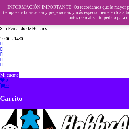
Saltar
INFORMACIÓN IMPORTANTE. Os recordamos que la mayor parte de n
contenido
609241475 SOLO DE 10:00 a 14:00
tiempos de fabricación y preparación, y más especialmente en los artí
antes de realizar tu pedido p
info@hobbyaescala.com
San Fernando de Henares
10:00 - 14:00
Mi cuenta
0
0
Carrito