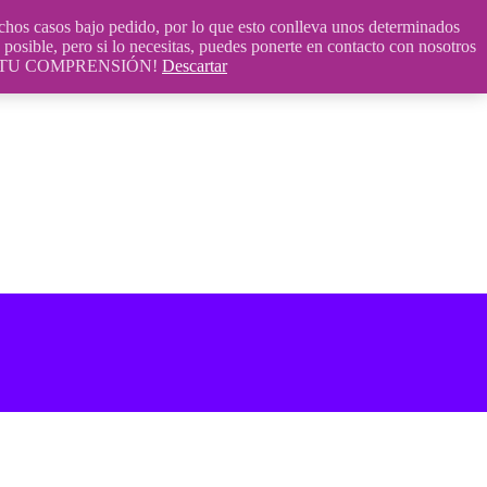
 casos bajo pedido, por lo que esto conlleva unos determinados
posible, pero si lo necesitas, puedes ponerte en contacto con nosotros
S POR TU COMPRENSIÓN!
Descartar