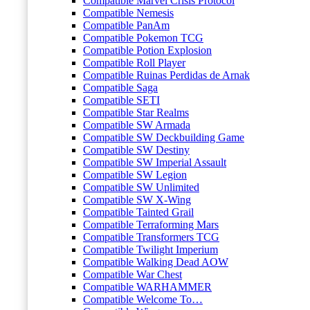
Compatible Marvel Crisis Protocol
Compatible Nemesis
Compatible PanAm
Compatible Pokemon TCG
Compatible Potion Explosion
Compatible Roll Player
Compatible Ruinas Perdidas de Arnak
Compatible Saga
Compatible SETI
Compatible Star Realms
Compatible SW Armada
Compatible SW Deckbuilding Game
Compatible SW Destiny
Compatible SW Imperial Assault
Compatible SW Legion
Compatible SW Unlimited
Compatible SW X-Wing
Compatible Tainted Grail
Compatible Terraforming Mars
Compatible Transformers TCG
Compatible Twilight Imperium
Compatible Walking Dead AOW
Compatible War Chest
Compatible WARHAMMER
Compatible Welcome To…