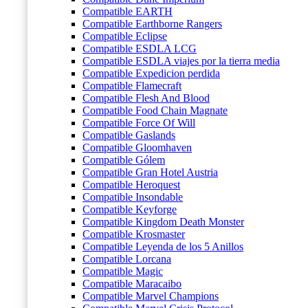
Compatible EARTH
Compatible Earthborne Rangers
Compatible Eclipse
Compatible ESDLA LCG
Compatible ESDLA viajes por la tierra media
Compatible Expedicion perdida
Compatible Flamecraft
Compatible Flesh And Blood
Compatible Food Chain Magnate
Compatible Force Of Will
Compatible Gaslands
Compatible Gloomhaven
Compatible Gólem
Compatible Gran Hotel Austria
Compatible Heroquest
Compatible Insondable
Compatible Keyforge
Compatible Kingdom Death Monster
Compatible Krosmaster
Compatible Leyenda de los 5 Anillos
Compatible Lorcana
Compatible Magic
Compatible Maracaibo
Compatible Marvel Champions