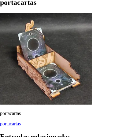
portacartas
portacartas
Navegación
portacartas
de
Entradas relacionadas