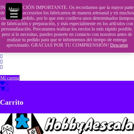
Saltar
INFORMACIÓN IMPORTANTE. Os recordamos que la mayor parte
contenido
609241475 SOLO DE 10:00 a 14:00
Menú
de nuestros accesorios los fabricamos de manera artesanal y en muchos
casos bajo pedido, por lo que esto conlleva unos determinados tiempos
info@hobbyaescala.com
de fabricación y preparación, y más especialmente en los artículos con
personalización. Procuramos realizar los envíos lo más rápido posible,
San Fernando de Henares
pero si lo necesitas, puedes ponerte en contacto con nosotros antes de
realizar tu pedido para que te informemos del tiempo de entrega
10:00 - 14:00
aproximado. GRACIAS POR TU COMPRENSIÓN!
Descartar
Mi cuenta
0
0
Carrito