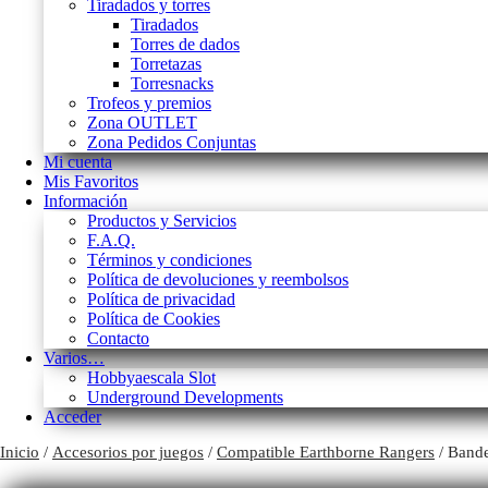
Tiradados y torres
Tiradados
Torres de dados
Torretazas
Torresnacks
Trofeos y premios
Zona OUTLET
Zona Pedidos Conjuntas
Mi cuenta
Mis Favoritos
Información
Productos y Servicios
F.A.Q.
Términos y condiciones
Política de devoluciones y reembolsos
Política de privacidad
Política de Cookies
Contacto
Varios…
Hobbyaescala Slot
Underground Developments
Acceder
Inicio
/
Accesorios por juegos
/
Compatible Earthborne Rangers
/ Bande