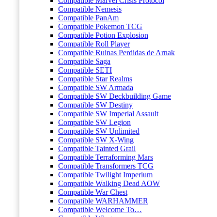
Compatible Marvel Crisis Protocol
Compatible Nemesis
Compatible PanAm
Compatible Pokemon TCG
Compatible Potion Explosion
Compatible Roll Player
Compatible Ruinas Perdidas de Arnak
Compatible Saga
Compatible SETI
Compatible Star Realms
Compatible SW Armada
Compatible SW Deckbuilding Game
Compatible SW Destiny
Compatible SW Imperial Assault
Compatible SW Legion
Compatible SW Unlimited
Compatible SW X-Wing
Compatible Tainted Grail
Compatible Terraforming Mars
Compatible Transformers TCG
Compatible Twilight Imperium
Compatible Walking Dead AOW
Compatible War Chest
Compatible WARHAMMER
Compatible Welcome To…