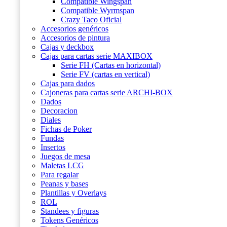
Compatible Wingspan
Compatible Wyrmspan
Crazy Taco Oficial
Accesorios genéricos
Accesorios de pintura
Cajas y deckbox
Cajas para cartas serie MAXIBOX
Serie FH (Cartas en horizontal)
Serie FV (cartas en vertical)
Cajas para dados
Cajoneras para cartas serie ARCHI-BOX
Dados
Decoracion
Diales
Fichas de Poker
Fundas
Insertos
Juegos de mesa
Maletas LCG
Para regalar
Peanas y bases
Plantillas y Overlays
ROL
Standees y figuras
Tokens Genéricos