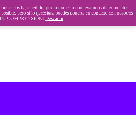
 casos bajo pedido, por lo que esto conlleva unos determinados
posible, pero si lo necesitas, puedes ponerte en contacto con nosotros
S POR TU COMPRENSIÓN!
Descartar