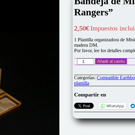
Bandeja de Mi
Rangers”
2,50
€
Impuestos inclu
1 Plantilla organizadora de Mis
madera DM.
Por favor, lee los detalles compl
Bandeja
Añadir al carrito
de
Misiones
compatible
Categorías:
Compatible Earthbo
"Earthborne
plantilla
Rangers"
cantidad
Compartir en
WhatsApp