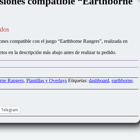
siones compatible “Earthborne
idos
iones compatible con el juego “Earthborne Rangers”, realizada en
etos en la descripción más abajo antes de realizar tu pedido.
rne Rangers
,
Plantillas y Overlays
Etiquetas:
dashboard
,
earthborne
,
Telegram