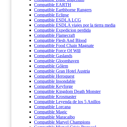
Compatible EARTH
Compatible Earthborne Rangers
Compatible Eclipse
Compatible ESDLA LCG
Compatible ESDLA viajes por la tierra media
Compatible Expedicion perdida
Compatible Flamecraft
Compatible Flesh And Blood
Compatible Food Chain Magnate
Compatible Force Of Will
Compatible Gaslands
Compatible Gloomhaven
Compatible Gólem
Compatible Gran Hotel Austria
Compatible Heroquest
Compatible Insondable
Compatible Keyforge
Compatible Kingdom Death Monster
Compatible Krosmaster
Compatible Leyenda de los 5 Anillos
Compatible Lorcana
Compatible Magic
Compatible Maracaibo
Compatible Marvel Champions