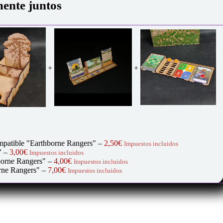
ente juntos
+
+
ompatible "Earthborne Rangers"
–
2,50
€
Impuestos incluidos
o"
–
3,00
€
Impuestos incluidos
borne Rangers"
–
4,00
€
Impuestos incluidos
orne Rangers"
–
7,00
€
Impuestos incluidos