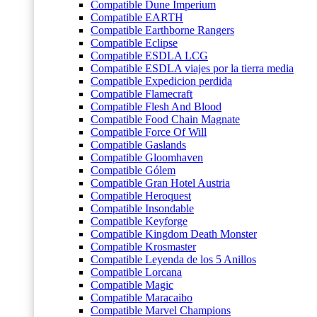
Compatible Dune Imperium
Compatible EARTH
Compatible Earthborne Rangers
Compatible Eclipse
Compatible ESDLA LCG
Compatible ESDLA viajes por la tierra media
Compatible Expedicion perdida
Compatible Flamecraft
Compatible Flesh And Blood
Compatible Food Chain Magnate
Compatible Force Of Will
Compatible Gaslands
Compatible Gloomhaven
Compatible Gólem
Compatible Gran Hotel Austria
Compatible Heroquest
Compatible Insondable
Compatible Keyforge
Compatible Kingdom Death Monster
Compatible Krosmaster
Compatible Leyenda de los 5 Anillos
Compatible Lorcana
Compatible Magic
Compatible Maracaibo
Compatible Marvel Champions