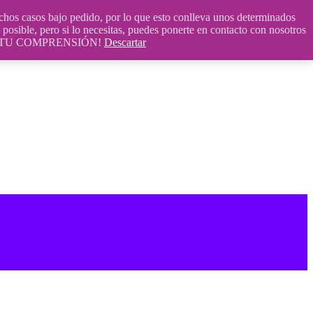
 casos bajo pedido, por lo que esto conlleva unos determinados
posible, pero si lo necesitas, puedes ponerte en contacto con nosotros
S POR TU COMPRENSIÓN!
Descartar