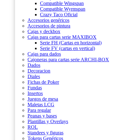
Compatible Wingspan
Compatible Wyrmspan
Crazy Taco Oficial
Accesorios genéricos
Accesorios de pintura
Cajas y deckbox
Cajas para cartas serie MAXIBOX
Serie FH (Cartas en horizontal)
Serie FV (cartas en vertical)
Cajas para dados
Cajoneras para cartas serie ARCHI-BOX
Dados
Decoracion
Diales
Fichas de Poker
Fundas
Insertos
Juegos de mesa
Maletas LCG
Para regalar
Peanas y bases
Plantillas y Overlays
ROL
Standees y figuras
Tokens Genéricos