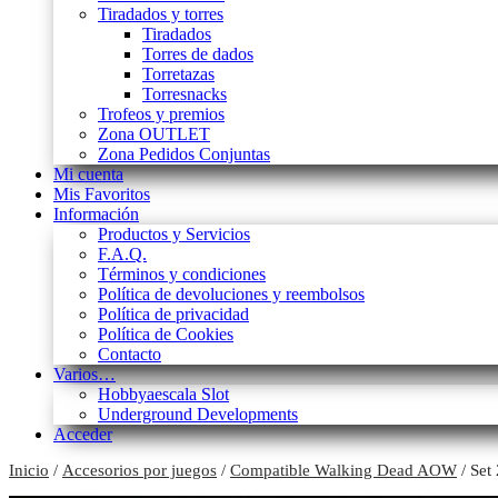
Tiradados y torres
Tiradados
Torres de dados
Torretazas
Torresnacks
Trofeos y premios
Zona OUTLET
Zona Pedidos Conjuntas
Mi cuenta
Mis Favoritos
Información
Productos y Servicios
F.A.Q.
Términos y condiciones
Política de devoluciones y reembolsos
Política de privacidad
Política de Cookies
Contacto
Varios…
Hobbyaescala Slot
Underground Developments
Acceder
Inicio
/
Accesorios por juegos
/
Compatible Walking Dead AOW
/ Set