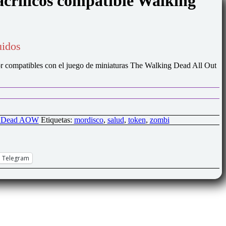
acrílicos compatible Walking
uidos
lor compatibles con el juego de miniaturas The Walking Dead All Out
g Dead AOW
Etiquetas:
mordisco
,
salud
,
token
,
zombi
Telegram