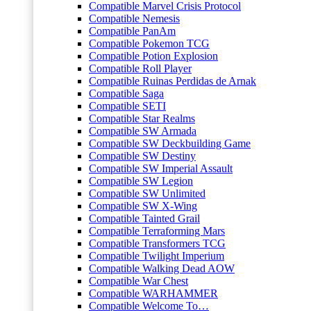
Compatible Marvel Crisis Protocol
Compatible Nemesis
Compatible PanAm
Compatible Pokemon TCG
Compatible Potion Explosion
Compatible Roll Player
Compatible Ruinas Perdidas de Arnak
Compatible Saga
Compatible SETI
Compatible Star Realms
Compatible SW Armada
Compatible SW Deckbuilding Game
Compatible SW Destiny
Compatible SW Imperial Assault
Compatible SW Legion
Compatible SW Unlimited
Compatible SW X-Wing
Compatible Tainted Grail
Compatible Terraforming Mars
Compatible Transformers TCG
Compatible Twilight Imperium
Compatible Walking Dead AOW
Compatible War Chest
Compatible WARHAMMER
Compatible Welcome To…