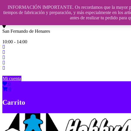
Saltar
INFORMACIÓN IMPORTANTE. Os recordamos que la mayor parte de n
contenido
609241475 SOLO DE 10:00 a 14:00
tiempos de fabricación y preparación, y más especialmente en los artí
antes de realizar tu pedido p
info@hobbyaescala.com
San Fernando de Henares
10:00 - 14:00
Mi cuenta
0
0
Carrito