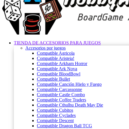
TIENDA DE ACCESORIOS PARA JUEGOS
Accesorios por juegos
Compatible Agricola
Compatible Aristeia!
Compatible Arkham Horror
Compatible Ark Nova
Compatible BloodBowl
Compatible Bullet
Compatible Canción Hielo y Fuego
Compatible Carcassonne
Compatible Castle Combo
Compatible Coffee Traders
Compatible Cthulhu Death May Die
Compatible Cubitos
Compatible Cyclades
Compatible Descent
Compatible Dragon Ball TCG