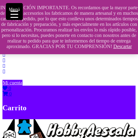
Saltar
INFORMACIÓN IMPORTANTE. Os recordamos que la mayor parte
Menú
contenido
609241475 SOLO DE 10:00 a 14:00
de nuestros accesorios los fabricamos de manera artesanal y en muchos
casos bajo pedido, por lo que esto conlleva unos determinados tiempos
info@hobbyaescala.com
de fabricación y preparación, y más especialmente en los artículos con
personalización. Procuramos realizar los envíos lo más rápido posible,
San Fernando de Henares
pero si lo necesitas, puedes ponerte en contacto con nosotros antes de
realizar tu pedido para que te informemos del tiempo de entrega
10:00 - 14:00
aproximado. GRACIAS POR TU COMPRENSIÓN!
Descartar
Mi cuenta
0
0
Carrito