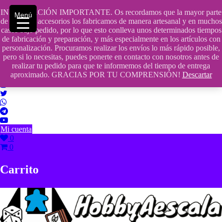
Saltar
INFORMACIÓN IMPORTANTE. Os recordamos que la mayor parte
contenido
609241475 SOLO DE 10:00 a 14:00
Menú
de nuestros accesorios los fabricamos de manera artesanal y en muchos
casos bajo pedido, por lo que esto conlleva unos determinados tiempos
info@hobbyaescala.com
de fabricación y preparación, y más especialmente en los artículos con
personalización. Procuramos realizar los envíos lo más rápido posible,
San Fernando de Henares
pero si lo necesitas, puedes ponerte en contacto con nosotros antes de
realizar tu pedido para que te informemos del tiempo de entrega
10:00 - 14:00
aproximado. GRACIAS POR TU COMPRENSIÓN!
Descartar
Mi cuenta
0
0
Carrito