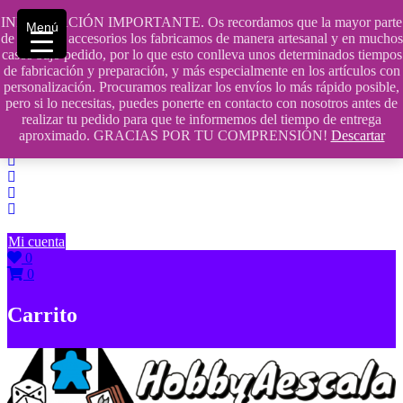
Saltar
INFORMACIÓN IMPORTANTE. Os recordamos que la mayor parte
Menú
contenido
609241475 SOLO DE 10:00 a 14:00
de nuestros accesorios los fabricamos de manera artesanal y en muchos
casos bajo pedido, por lo que esto conlleva unos determinados tiempos
info@hobbyaescala.com
de fabricación y preparación, y más especialmente en los artículos con
personalización. Procuramos realizar los envíos lo más rápido posible,
San Fernando de Henares
pero si lo necesitas, puedes ponerte en contacto con nosotros antes de
realizar tu pedido para que te informemos del tiempo de entrega
10:00 - 14:00
aproximado. GRACIAS POR TU COMPRENSIÓN!
Descartar
Mi cuenta
0
0
Carrito