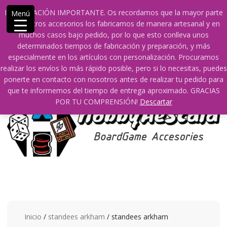
Saltar
609241475 SOLO DE 10:00 a 14:00
info@hobbyaescala.com
INFORMACIÓN IMPORTANTE. Os recordamos que la mayor parte
Menú
contenido
San Fernando de Henares
10:00 - 14:00
de nuestros accesorios los fabricamos de manera artesanal y en
muchos casos bajo pedido, por lo que esto conlleva unos
Mi cuenta
determinados tiempos de fabricación y preparación, y más
especialmente en los artículos con personalización. Procuramos
realizar los envíos lo más rápido posible, pero si lo necesitas, puedes
0
0
ponerte en contacto con nosotros antes de realizar tu pedido para
que te informemos del tiempo de entrega aproximado. GRACIAS
POR TU COMPRENSIÓN!
Descartar
Inicio
/
standees arkham
/ standees arkham