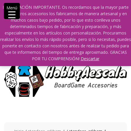
Saltar
609241475 SOLO DE 10:00 a 14:00
INFORMACIÓN IMPORTANTE. Os recordamos que la mayor parte
Menú
contenido
info@hobbyaescala.com
San Fernando de Henares
de nuestros accesorios los fabricamos de manera artesanal y en
10:00 - 14:00
muchos casos bajo pedido, por lo que esto conlleva unos
determinados tiempos de fabricación y preparación, y más
Mi cuenta
especialmente en los artículos con personalización. Procuramos
realizar los envíos lo más rápido posible, pero si lo necesitas, puedes
ponerte en contacto con nosotros antes de realizar tu pedido para
0
0
que te informemos del tiempo de entrega aproximado. GRACIAS
POR TU COMPRENSIÓN!
Descartar