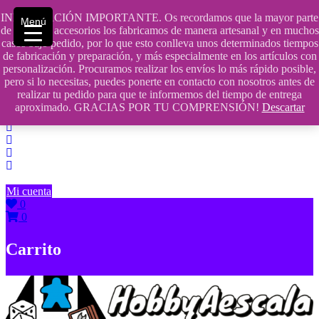
Saltar
INFORMACIÓN IMPORTANTE. Os recordamos que la mayor parte
Menú
contenido
609241475 SOLO DE 10:00 a 14:00
de nuestros accesorios los fabricamos de manera artesanal y en muchos
casos bajo pedido, por lo que esto conlleva unos determinados tiempos
info@hobbyaescala.com
de fabricación y preparación, y más especialmente en los artículos con
personalización. Procuramos realizar los envíos lo más rápido posible,
San Fernando de Henares
pero si lo necesitas, puedes ponerte en contacto con nosotros antes de
realizar tu pedido para que te informemos del tiempo de entrega
10:00 - 14:00
aproximado. GRACIAS POR TU COMPRENSIÓN!
Descartar
Mi cuenta
0
0
Carrito