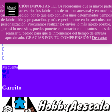
Saltar
INFORMACIÓN IMPORTANTE. Os recordamos que la mayor parte
Menú
contenido
609241475 SOLO DE 10:00 a 14:00
de nuestros accesorios los fabricamos de manera artesanal y en muchos
casos bajo pedido, por lo que esto conlleva unos determinados tiempos
info@hobbyaescala.com
de fabricación y preparación, y más especialmente en los artículos con
personalización. Procuramos realizar los envíos lo más rápido posible,
San Fernando de Henares
pero si lo necesitas, puedes ponerte en contacto con nosotros antes de
realizar tu pedido para que te informemos del tiempo de entrega
10:00 - 14:00
aproximado. GRACIAS POR TU COMPRENSIÓN!
Descartar
Mi cuenta
0
0
Carrito