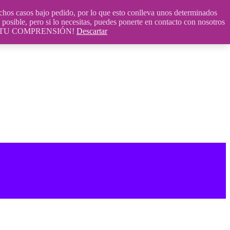
 casos bajo pedido, por lo que esto conlleva unos determinados
posible, pero si lo necesitas, puedes ponerte en contacto con nosotros
S POR TU COMPRENSIÓN!
Descartar