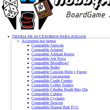
TIENDA DE ACCESORIOS PARA JUEGOS
Accesorios por juegos
Compatible Agricola
Compatible Aristeia!
Compatible Arkham Horror
Compatible Ark Nova
Compatible BloodBowl
Compatible Bullet
Compatible Canción Hielo y Fuego
Compatible Carcassonne
Compatible Castle Combo
Compatible Coffee Traders
Compatible Cthulhu Death May Die
Compatible Cubitos
Compatible Cyclades
Compatible Descent
Compatible Dragon Ball TCG