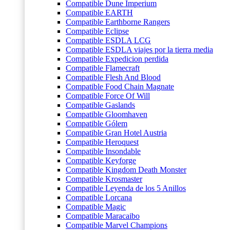
Compatible Dune Imperium
Compatible EARTH
Compatible Earthborne Rangers
Compatible Eclipse
Compatible ESDLA LCG
Compatible ESDLA viajes por la tierra media
Compatible Expedicion perdida
Compatible Flamecraft
Compatible Flesh And Blood
Compatible Food Chain Magnate
Compatible Force Of Will
Compatible Gaslands
Compatible Gloomhaven
Compatible Gólem
Compatible Gran Hotel Austria
Compatible Heroquest
Compatible Insondable
Compatible Keyforge
Compatible Kingdom Death Monster
Compatible Krosmaster
Compatible Leyenda de los 5 Anillos
Compatible Lorcana
Compatible Magic
Compatible Maracaibo
Compatible Marvel Champions