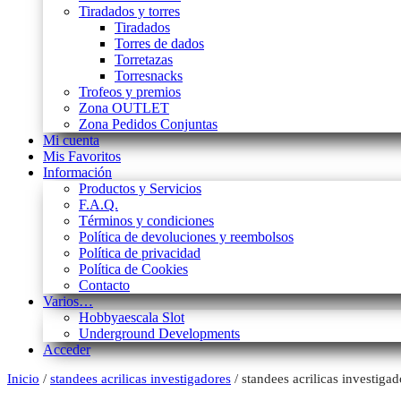
Tiradados y torres
Tiradados
Torres de dados
Torretazas
Torresnacks
Trofeos y premios
Zona OUTLET
Zona Pedidos Conjuntas
Mi cuenta
Mis Favoritos
Información
Productos y Servicios
F.A.Q.
Términos y condiciones
Política de devoluciones y reembolsos
Política de privacidad
Política de Cookies
Contacto
Varios…
Hobbyaescala Slot
Underground Developments
Acceder
Inicio
/
standees acrilicas investigadores
/ standees acrilicas investigad