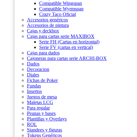
Compatible Wingspan
Compatible Wyrmspan
Crazy Taco Oficial
Accesorios genéricos
Accesorios de pintura
Cajas y deckbox
Cajas para cartas serie MAXIBOX
Serie FH (Cartas en horizontal)
Serie FV (cartas en vertical)
Cajas para dados
Cajoneras para cartas serie ARCHI-BOX
Dados
Decoracion
Diales
Fichas de Poker
Fundas
Insertos
Juegos de mesa
Maletas LCG
Para regalar
Peanas y bases
Plantillas y Overlays
ROL
Standees y figuras
Tokens Genéricos