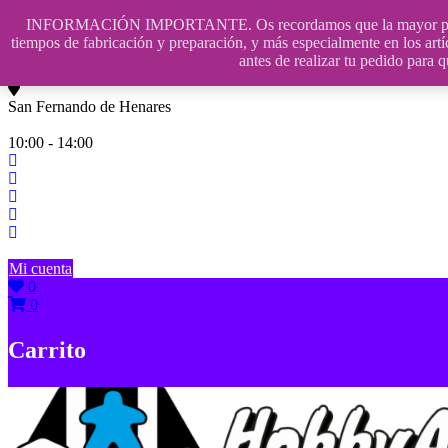
Saltar
INFORMACIÓN IMPORTANTE. Os recordamos que la mayor parte de n
contenido
609241475 SOLO DE 10:00 a 14:00
tiempos de fabricación y preparación, y más especialmente en los artí
antes de realizar tu pedido p
info@hobbyaescala.com
San Fernando de Henares
10:00 - 14:00
Mi cuenta
0
0
Carrito