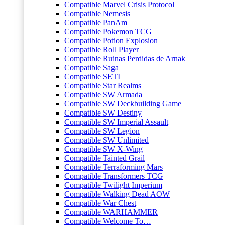
Compatible Marvel Crisis Protocol
Compatible Nemesis
Compatible PanAm
Compatible Pokemon TCG
Compatible Potion Explosion
Compatible Roll Player
Compatible Ruinas Perdidas de Arnak
Compatible Saga
Compatible SETI
Compatible Star Realms
Compatible SW Armada
Compatible SW Deckbuilding Game
Compatible SW Destiny
Compatible SW Imperial Assault
Compatible SW Legion
Compatible SW Unlimited
Compatible SW X-Wing
Compatible Tainted Grail
Compatible Terraforming Mars
Compatible Transformers TCG
Compatible Twilight Imperium
Compatible Walking Dead AOW
Compatible War Chest
Compatible WARHAMMER
Compatible Welcome To…