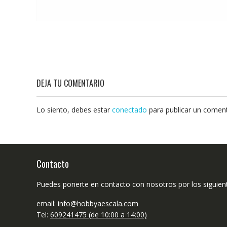
DEJA TU COMENTARIO
Lo siento, debes estar
conectado
para publicar un coment
Contacto
Puedes ponerte en contacto con nosotros por los siguien
email:
info@hobbyaescala.com
Tel:
609241475 (de 10:00 a 14:00)