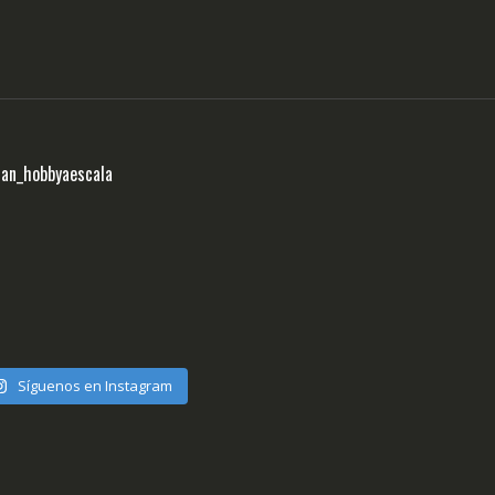
ran_hobbyaescala
Síguenos en Instagram