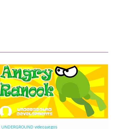
UNDERGROUND
videojuegos