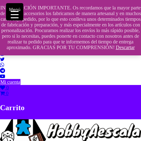
Saltar
INFORMACIÓN IMPORTANTE. Os recordamos que la mayor parte
contenido
609241475 SOLO DE 10:00 a 14:00
Menú
de nuestros accesorios los fabricamos de manera artesanal y en muchos
casos bajo pedido, por lo que esto conlleva unos determinados tiempos
info@hobbyaescala.com
de fabricación y preparación, y más especialmente en los artículos con
personalización. Procuramos realizar los envíos lo más rápido posible,
San Fernando de Henares
pero si lo necesitas, puedes ponerte en contacto con nosotros antes de
realizar tu pedido para que te informemos del tiempo de entrega
10:00 - 14:00
aproximado. GRACIAS POR TU COMPRENSIÓN!
Descartar
Mi cuenta
0
0
Carrito