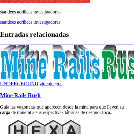
standees acrilicas investigadores
Navegación
standees acrilicas investigadores
de
Entradas relacionadas
entradas
UNDERGROUND
videojuegos
Mine Rails Rush
Guía las vagonetas que aparecen desde la mina para que lleven su
carga de mineral a sus respectivas fábricas de destino.Toca...