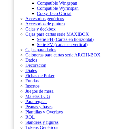
Compatible Wingspan
Compatible Wyrmspan
Crazy Taco Oficial
Accesorios genéricos
Accesorios de pintura
Cajas y deckbox
Cajas para cartas serie MAXIBOX
Serie FH (Cartas en horizontal)
Serie FV (cartas en vertical)
Cajas para dados
Cajoneras para cartas serie ARCHI-BOX
Dados
Decoracion
Diales
Fichas de Poker
Fundas
Insertos
Juegos de mesa
Maletas LCG
Para regalar
Peanas y bases
Plantillas y Overlays
ROL
Standees y figuras
Tokens Genéricos