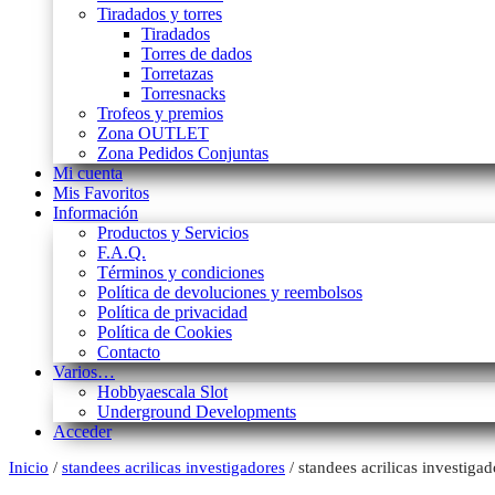
Tiradados y torres
Tiradados
Torres de dados
Torretazas
Torresnacks
Trofeos y premios
Zona OUTLET
Zona Pedidos Conjuntas
Mi cuenta
Mis Favoritos
Información
Productos y Servicios
F.A.Q.
Términos y condiciones
Política de devoluciones y reembolsos
Política de privacidad
Política de Cookies
Contacto
Varios…
Hobbyaescala Slot
Underground Developments
Acceder
Inicio
/
standees acrilicas investigadores
/ standees acrilicas investigad