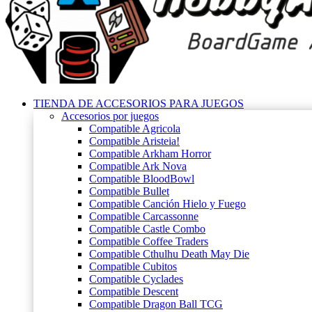
TIENDA DE ACCESORIOS PARA JUEGOS
Accesorios por juegos
Compatible Agricola
Compatible Aristeia!
Compatible Arkham Horror
Compatible Ark Nova
Compatible BloodBowl
Compatible Bullet
Compatible Canción Hielo y Fuego
Compatible Carcassonne
Compatible Castle Combo
Compatible Coffee Traders
Compatible Cthulhu Death May Die
Compatible Cubitos
Compatible Cyclades
Compatible Descent
Compatible Dragon Ball TCG