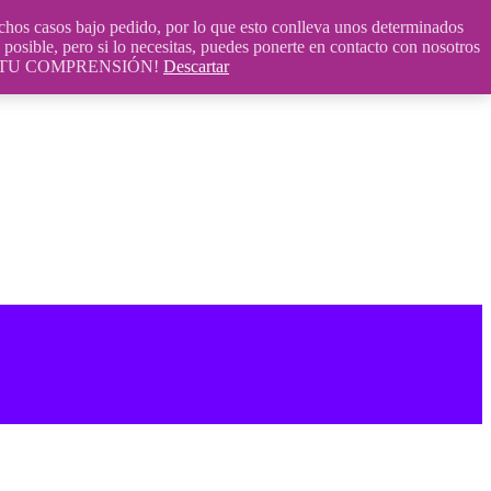
 casos bajo pedido, por lo que esto conlleva unos determinados
posible, pero si lo necesitas, puedes ponerte en contacto con nosotros
S POR TU COMPRENSIÓN!
Descartar