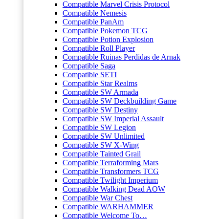
Compatible Marvel Crisis Protocol
Compatible Nemesis
Compatible PanAm
Compatible Pokemon TCG
Compatible Potion Explosion
Compatible Roll Player
Compatible Ruinas Perdidas de Arnak
Compatible Saga
Compatible SETI
Compatible Star Realms
Compatible SW Armada
Compatible SW Deckbuilding Game
Compatible SW Destiny
Compatible SW Imperial Assault
Compatible SW Legion
Compatible SW Unlimited
Compatible SW X-Wing
Compatible Tainted Grail
Compatible Terraforming Mars
Compatible Transformers TCG
Compatible Twilight Imperium
Compatible Walking Dead AOW
Compatible War Chest
Compatible WARHAMMER
Compatible Welcome To…