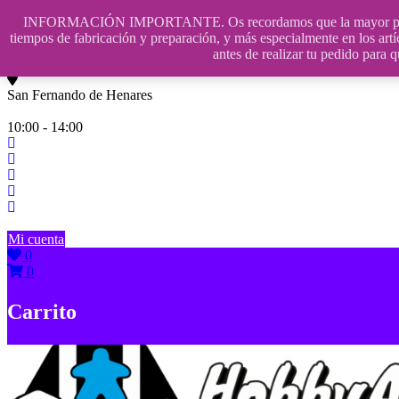
Saltar
INFORMACIÓN IMPORTANTE. Os recordamos que la mayor parte de n
contenido
609241475 SOLO DE 10:00 a 14:00
tiempos de fabricación y preparación, y más especialmente en los artí
antes de realizar tu pedido p
info@hobbyaescala.com
San Fernando de Henares
10:00 - 14:00
Mi cuenta
0
0
Carrito