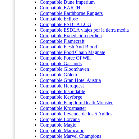
Compatible Dune Imperium
Compatible EARTH
Compatible Earthborne Rangers
Compatible Eclipse
Compatible ESDLA LCG
Compatible ESDLA viajes por la tierra media
Compatible Expedicion perdida
Compatible Flamecraft
Compatible Flesh And Blood
Compatible Food Chain Magnate
Compatible Force Of Will
Compatible Gaslands
Compatible Gloomhaven
Compatible Gólem
Compatible Gran Hotel Austria
Compatible Heroquest
Compatible Insondable
Compatible Keyforge
Compatible Kingdom Death Monster
Compatible Krosmaster
Compatible Leyenda de los 5 Anillos
Compatible Lorcana
Compatible Magic
Compatible Maracaibo
Compatible Marvel Champions