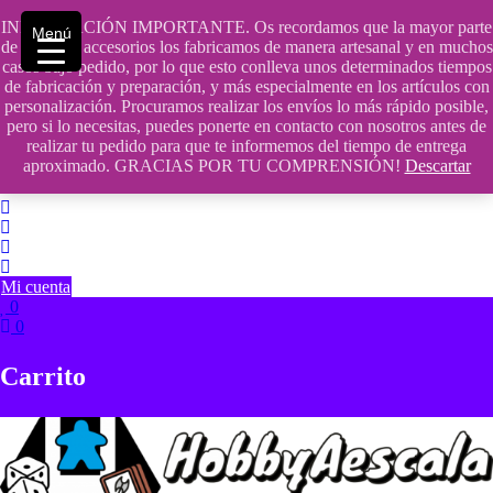
Saltar
INFORMACIÓN IMPORTANTE. Os recordamos que la mayor parte
contenido
609241475 SOLO DE 10:00 a 14:00
Menú
de nuestros accesorios los fabricamos de manera artesanal y en muchos
casos bajo pedido, por lo que esto conlleva unos determinados tiempos
info@hobbyaescala.com
de fabricación y preparación, y más especialmente en los artículos con
personalización. Procuramos realizar los envíos lo más rápido posible,
San Fernando de Henares
pero si lo necesitas, puedes ponerte en contacto con nosotros antes de
realizar tu pedido para que te informemos del tiempo de entrega
10:00 - 14:00
aproximado. GRACIAS POR TU COMPRENSIÓN!
Descartar
Mi cuenta
0
0
Carrito