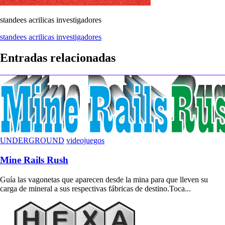
standees acrilicas investigadores
Navegación
standees acrilicas investigadores
de
Entradas relacionadas
entradas
UNDERGROUND
videojuegos
Mine Rails Rush
Guía las vagonetas que aparecen desde la mina para que lleven su
carga de mineral a sus respectivas fábricas de destino.Toca...