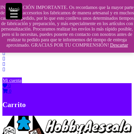
Saltar
INFORMACIÓN IMPORTANTE. Os recordamos que la mayor parte
Menú
contenido
609241475 SOLO DE 10:00 a 14:00
de nuestros accesorios los fabricamos de manera artesanal y en muchos
casos bajo pedido, por lo que esto conlleva unos determinados tiempos
info@hobbyaescala.com
de fabricación y preparación, y más especialmente en los artículos con
personalización. Procuramos realizar los envíos lo más rápido posible,
San Fernando de Henares
pero si lo necesitas, puedes ponerte en contacto con nosotros antes de
realizar tu pedido para que te informemos del tiempo de entrega
10:00 - 14:00
aproximado. GRACIAS POR TU COMPRENSIÓN!
Descartar
Mi cuenta
0
0
Carrito