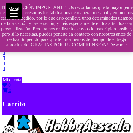
Saltar
INFORMACIÓN IMPORTANTE. Os recordamos que la mayor parte
Menú
contenido
609241475 SOLO DE 10:00 a 14:00
de nuestros accesorios los fabricamos de manera artesanal y en muchos
casos bajo pedido, por lo que esto conlleva unos determinados tiempos
info@hobbyaescala.com
de fabricación y preparación, y más especialmente en los artículos con
personalización. Procuramos realizar los envíos lo más rápido posible,
San Fernando de Henares
pero si lo necesitas, puedes ponerte en contacto con nosotros antes de
realizar tu pedido para que te informemos del tiempo de entrega
10:00 - 14:00
aproximado. GRACIAS POR TU COMPRENSIÓN!
Descartar
Mi cuenta
0
0
Carrito