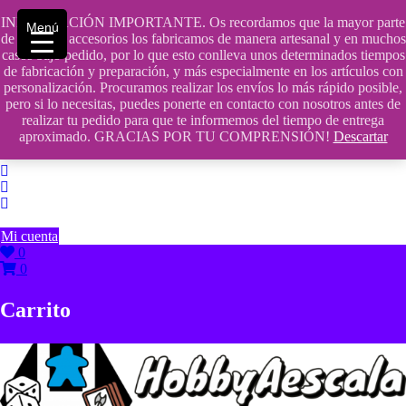
Saltar
INFORMACIÓN IMPORTANTE. Os recordamos que la mayor parte
contenido
609241475 SOLO DE 10:00 a 14:00
Menú
de nuestros accesorios los fabricamos de manera artesanal y en muchos
casos bajo pedido, por lo que esto conlleva unos determinados tiempos
info@hobbyaescala.com
de fabricación y preparación, y más especialmente en los artículos con
personalización. Procuramos realizar los envíos lo más rápido posible,
San Fernando de Henares
pero si lo necesitas, puedes ponerte en contacto con nosotros antes de
realizar tu pedido para que te informemos del tiempo de entrega
10:00 - 14:00
aproximado. GRACIAS POR TU COMPRENSIÓN!
Descartar
Mi cuenta
0
0
Carrito