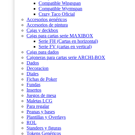
Compatible Wingspan
Compatible Wyrmspan
Crazy Taco Oficial
Accesorios genéricos
Accesorios de pintura
Cajas y deckbox
Cajas para cartas serie MAXIBOX
Serie FH (Cartas en horizontal)
Serie FV (cartas en vertical)
Cajas para dados
Cajoneras para cartas serie ARCHI-BOX
Dados
Decoracion
Diales
Fichas de Poker
Fundas
Insertos
Juegos de mesa
Maletas LCG
Para regalar
Peanas y bases
Plantillas y Overlays
ROL
Standees y figuras
Tokens Genéricos