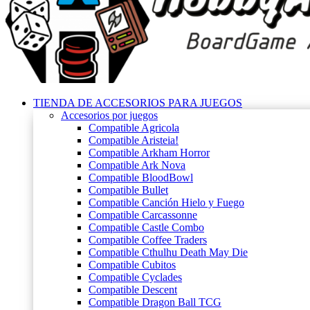
TIENDA DE ACCESORIOS PARA JUEGOS
Accesorios por juegos
Compatible Agricola
Compatible Aristeia!
Compatible Arkham Horror
Compatible Ark Nova
Compatible BloodBowl
Compatible Bullet
Compatible Canción Hielo y Fuego
Compatible Carcassonne
Compatible Castle Combo
Compatible Coffee Traders
Compatible Cthulhu Death May Die
Compatible Cubitos
Compatible Cyclades
Compatible Descent
Compatible Dragon Ball TCG