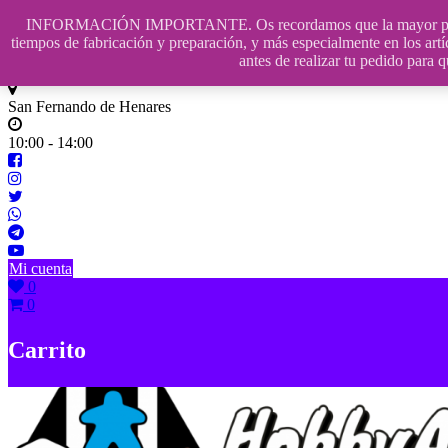
Saltar
INFORMACIÓN IMPORTANTE. Os recordamos que la mayor parte de n
contenido
609241475 SOLO DE 10:00 a 14:00
tiempos de fabricación y preparación, y más especialmente en los artí
antes de realizar tu pedido p
info@hobbyaescala.com
San Fernando de Henares
10:00 - 14:00
Mi cuenta
0
0
Carrito