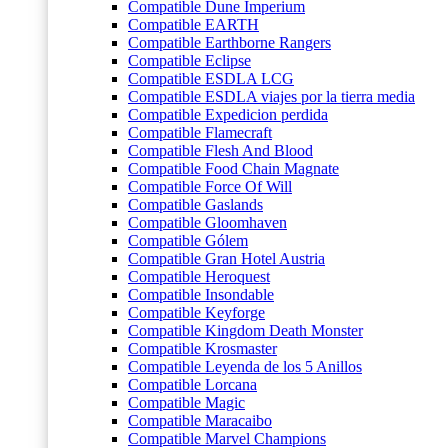
Compatible Dune Imperium
Compatible EARTH
Compatible Earthborne Rangers
Compatible Eclipse
Compatible ESDLA LCG
Compatible ESDLA viajes por la tierra media
Compatible Expedicion perdida
Compatible Flamecraft
Compatible Flesh And Blood
Compatible Food Chain Magnate
Compatible Force Of Will
Compatible Gaslands
Compatible Gloomhaven
Compatible Gólem
Compatible Gran Hotel Austria
Compatible Heroquest
Compatible Insondable
Compatible Keyforge
Compatible Kingdom Death Monster
Compatible Krosmaster
Compatible Leyenda de los 5 Anillos
Compatible Lorcana
Compatible Magic
Compatible Maracaibo
Compatible Marvel Champions