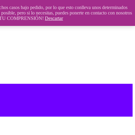
 casos bajo pedido, por lo que esto conlleva unos determinados
posible, pero si lo necesitas, puedes ponerte en contacto con nosotros
S POR TU COMPRENSIÓN!
Descartar