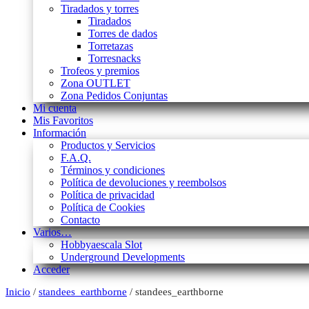
Tiradados y torres
Tiradados
Torres de dados
Torretazas
Torresnacks
Trofeos y premios
Zona OUTLET
Zona Pedidos Conjuntas
Mi cuenta
Mis Favoritos
Información
Productos y Servicios
F.A.Q.
Términos y condiciones
Política de devoluciones y reembolsos
Política de privacidad
Política de Cookies
Contacto
Varios…
Hobbyaescala Slot
Underground Developments
Acceder
Inicio
/
standees_earthborne
/ standees_earthborne